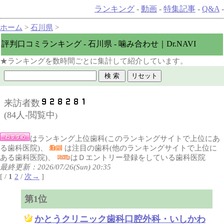
ランキング
-
動画
-
特集記事
-
Q&A
-
ホーム
>
石川県
>
評判口コミランキング - 石川県 - 噛み合わせ｜Dr.NAVI
★ランキングを数時間ごとに集計して紹介しています。
来訪者数
(
84人-閲覧中
)
はランキング上位歯科(このランキングサイトで上位にあ
る歯科医院)、
は注目の歯科(他のランキングサイトで上位に
ある歯科医院)、
はＤエントリー登録をしている歯科医院
最終更新：2026/07/26(Sun) 20:35
[ /
1
2
/
次→
]
第1位
かとうクリニック歯科口腔外科・いしかわ