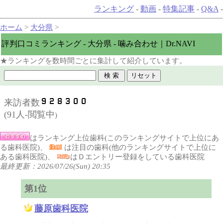
ランキング
-
動画
-
特集記事
-
Q&A
-
ホーム
>
大分県
>
評判口コミランキング - 大分県 - 噛み合わせ｜Dr.NAVI
★ランキングを数時間ごとに集計して紹介しています。
来訪者数
(
91人-閲覧中
)
はランキング上位歯科(このランキングサイトで上位にあ
る歯科医院)、
は注目の歯科(他のランキングサイトで上位に
ある歯科医院)、
はＤエントリー登録をしている歯科医院
最終更新：2026/07/26(Sun) 20:35
第1位
藤原歯科医院