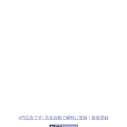
0円広告です! 完全自動で瞬時に登録
｜
新規登録