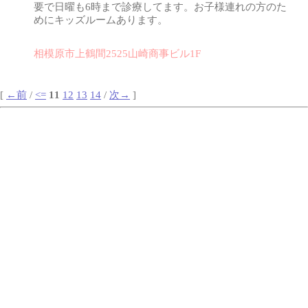
要で日曜も6時まで診療してます。お子様連れの方のた
めにキッズルームあります。
相模原市上鶴間2525山崎商事ビル1F
[
←前
/
<=
11
12
13
14
/
次→
]