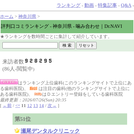
ランキング
-
動画
-
特集記事
-
Q&A
-
ホーム
>
神奈川県
>
評判口コミランキング - 神奈川県 - 噛み合わせ｜Dr.NAVI
★ランキングを数時間ごとに集計して紹介しています。
来訪者数
(
86人-閲覧中
)
はランキング上位歯科(このランキングサイトで上位にあ
る歯科医院)、
は注目の歯科(他のランキングサイトで上位に
ある歯科医院)、
はＤエントリー登録をしている歯科医院
最終更新：2026/07/26(Sun) 20:35
[
←前
/
<=
11
12
13
14
/
次→
]
第51位
瀬尾デンタルクリニック