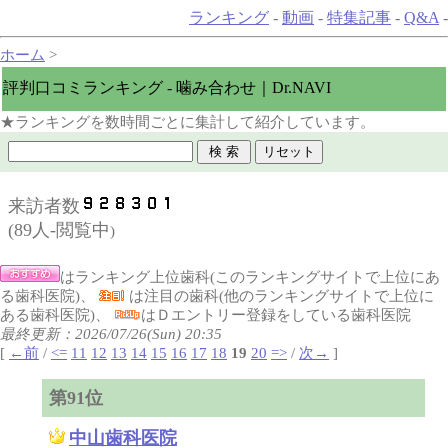
ランキング
-
動画
-
特集記事
-
Q&A
-
ホーム
>
評判口コミランキング - 噛み合わせ｜Dr.NAVI
★ランキングを数時間ごとに集計して紹介しています。
来訪者数
(
89人-閲覧中
)
はランキング上位歯科(このランキングサイトで上位にあ
る歯科医院)、
は注目の歯科(他のランキングサイトで上位に
ある歯科医院)、
はＤエントリー登録をしている歯科医院
最終更新：2026/07/26(Sun) 20:35
[
←前
/
<=
11
12
13
14
15
16
17
18
19
20
=>
/
次→
]
第91位
中山歯科医院