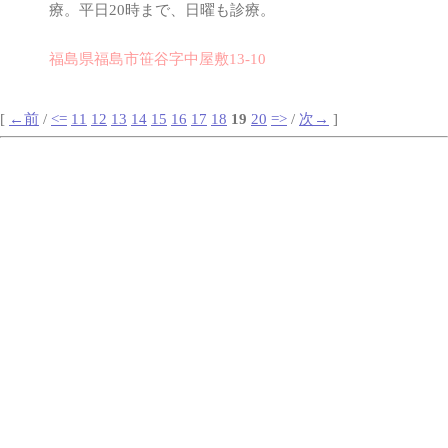
療。平日20時まで、日曜も診療。
福島県福島市笹谷字中屋敷13-10
[
←前
/
<=
11
12
13
14
15
16
17
18
19
20
=>
/
次→
]