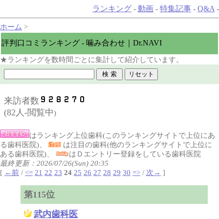
ランキング
-
動画
-
特集記事
-
Q&A
-
ホーム
>
評判口コミランキング - 噛み合わせ｜Dr.NAVI
★ランキングを数時間ごとに集計して紹介しています。
来訪者数
(
82人-閲覧中
)
はランキング上位歯科(このランキングサイトで上位にあ
る歯科医院)、
は注目の歯科(他のランキングサイトで上位に
ある歯科医院)、
はＤエントリー登録をしている歯科医院
最終更新：2026/07/26(Sun) 20:35
[
←前
/
<=
21
22
23
24
25
26
27
28
29
30
=>
/
次→
]
第115位
武内歯科医