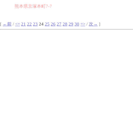
熊本県京塚本町7-7
[
←前
/
<=
21
22
23
24
25
26
27
28
29
30
=>
/
次→
]