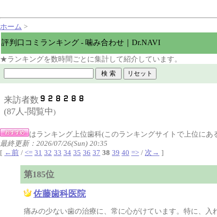
ホーム
>
評判口コミランキング - 噛み合わせ｜Dr.NAVI
★ランキングを数時間ごとに集計して紹介しています。
来訪者数
(
87人-閲覧中
)
はランキング上位歯科(このランキングサイトで上位にあ
最終更新：2026/07/26(Sun) 20:35
[
←前
/
<=
31
32
33
34
35
36
37
38
39
40
=>
/
次→
]
第185位
佐藤歯科医院
痛みの少ない歯の治療に、常に心がけています。特に、入