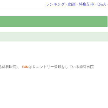
ランキング
-
動画
-
特集記事
-
Q&A
-
る歯科医院)、
はＤエントリー登録をしている歯科医院