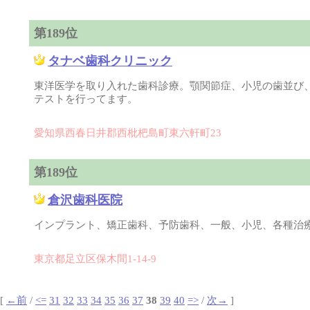
第189位
タナベ歯科クリニック
東洋医学を取り入れた歯科診療。顎関節症、小児の歯並び
テストを行ってます。
愛知県西春日井郡西枇杷島町東六軒町23
第189位
倉沢歯科医院
インプラント、矯正歯科、予防歯科、一般、小児、各種治
東京都足立区保木間1-14-9
[
←前
/
<=
31
32
33
34
35
36
37
38
39
40
=>
/
次→
]