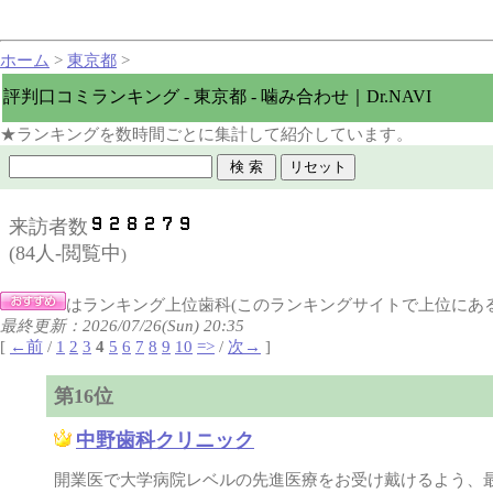
ホーム
>
東京都
>
評判口コミランキング - 東京都 - 噛み合わせ｜Dr.NAVI
★ランキングを数時間ごとに集計して紹介しています。
来訪者数
(
84人-閲覧中
)
はランキング上位歯科(このランキングサイトで上位にあ
最終更新：2026/07/26(Sun) 20:35
[
←前
/
1
2
3
4
5
6
7
8
9
10
=>
/
次→
]
第16位
中野歯科クリニック
開業医で大学病院レベルの先進医療をお受け戴けるよう、