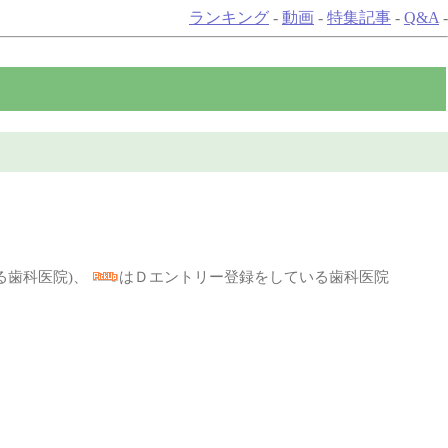
ランキング
-
動画
-
特集記事
-
Q&A
-
る歯科医院)、
はＤエントリー登録をしている歯科医院