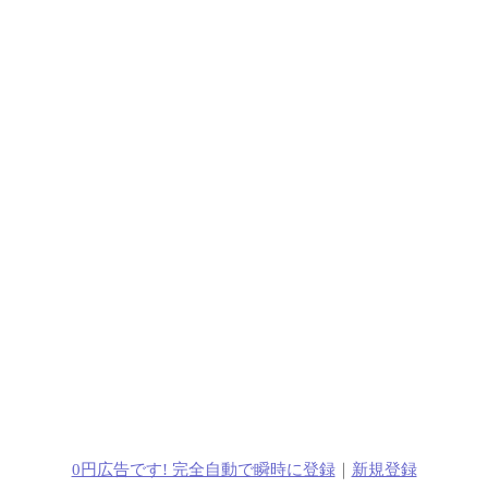
0円広告です! 完全自動で瞬時に登録
｜
新規登録