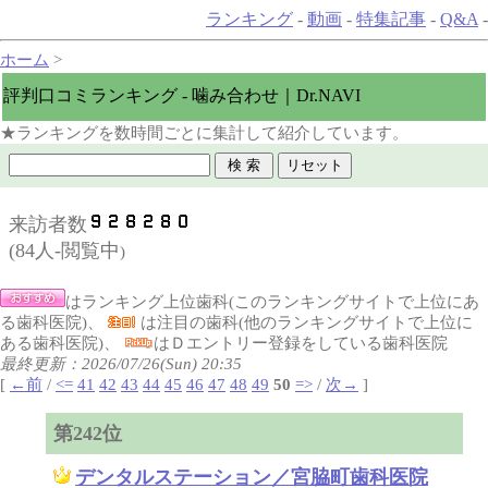
ランキング
-
動画
-
特集記事
-
Q&A
-
ホーム
>
評判口コミランキング - 噛み合わせ｜Dr.NAVI
★ランキングを数時間ごとに集計して紹介しています。
来訪者数
(
84人-閲覧中
)
はランキング上位歯科(このランキングサイトで上位にあ
る歯科医院)、
は注目の歯科(他のランキングサイトで上位に
ある歯科医院)、
はＤエントリー登録をしている歯科医院
最終更新：2026/07/26(Sun) 20:35
[
←前
/
<=
41
42
43
44
45
46
47
48
49
50
=>
/
次→
]
第242位
デンタルステーション／宮脇町歯科医院