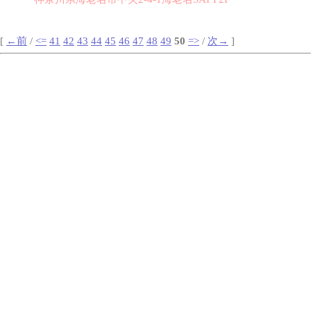
[
←前
/
<=
41
42
43
44
45
46
47
48
49
50
=>
/
次→
]