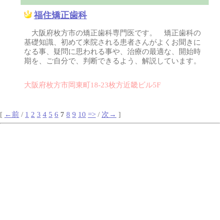
福住矯正歯科
大阪府枚方市の矯正歯科専門医です。 矯正歯科の
基礎知識、初めて来院される患者さんがよくお聞きに
なる事、疑問に思われる事や、治療の最適な、開始時
期を、ご自分で、判断できるよう、解説しています。
大阪府枚方市岡東町18-23枚方近畿ビル5F
[
←前
/
1
2
3
4
5
6
7
8
9
10
=>
/
次→
]