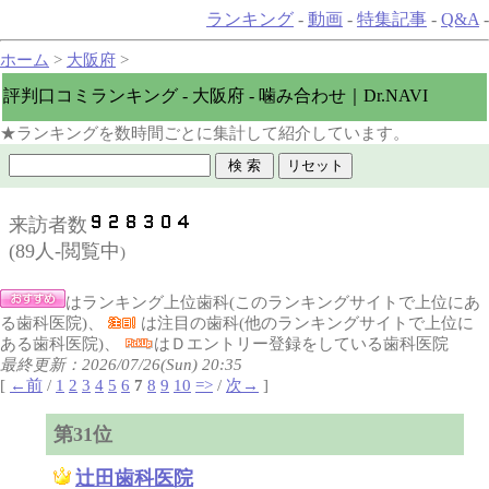
ランキング
-
動画
-
特集記事
-
Q&A
-
ホーム
>
大阪府
>
評判口コミランキング - 大阪府 - 噛み合わせ｜Dr.NAVI
★ランキングを数時間ごとに集計して紹介しています。
来訪者数
(
89人-閲覧中
)
はランキング上位歯科(このランキングサイトで上位にあ
る歯科医院)、
は注目の歯科(他のランキングサイトで上位に
ある歯科医院)、
はＤエントリー登録をしている歯科医院
最終更新：2026/07/26(Sun) 20:35
[
←前
/
1
2
3
4
5
6
7
8
9
10
=>
/
次→
]
第31位
辻田歯科医院