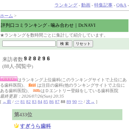
ランキング
-
動画
-
特集記事
-
Q&A
-
ホーム
>
評判口コミランキング - 噛み合わせ｜Dr.NAVI
★ランキングを数時間ごとに集計して紹介しています。
来訪者数
(
88人-閲覧中
)
はランキング上位歯科(このランキングサイトで上位にあ
る歯科医院)、
は注目の歯科(他のランキングサイトで上位に
ある歯科医院)、
はＤエントリー登録をしている歯科医院
最終更新：2026/07/26(Sun) 20:35
[
←前
/
<=
81
82
83
84
85
86
87
88
89
90
=>
/
次→
]
第433位
すぎうら歯科