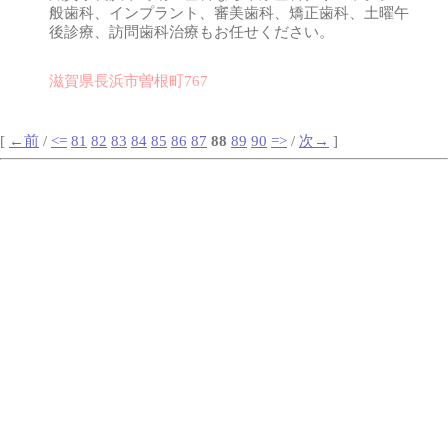
般歯科、インプラント、審美歯科、矯正歯科、土曜午
後診療、訪問歯科治療もお任せください。
滋賀県長浜市曽根町767
[
←前
/
<=
81
82
83
84
85
86
87
88
89
90
=>
/
次→
]