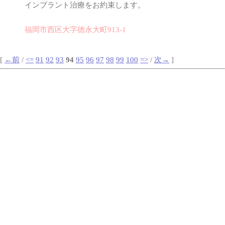
インプラント治療をお約束します。
福岡市西区大字徳永大町913-1
[
←前
/
<=
91
92
93
94
95
96
97
98
99
100
=>
/
次→
]