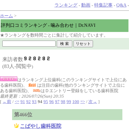
ランキング
-
動画
-
特集記事
-
Q&A
-
ホーム
>
評判口コミランキング - 噛み合わせ｜Dr.NAVI
★ランキングを数時間ごとに集計して紹介しています。
来訪者数
(
83人-閲覧中
)
はランキング上位歯科(このランキングサイトで上位にあ
る歯科医院)、
は注目の歯科(他のランキングサイトで上位に
ある歯科医院)、
はＤエントリー登録をしている歯科医院
最終更新：2026/07/26(Sun) 20:35
[
←前
/
<=
91
92
93
94
95
96
97
98
99
100
=>
/
次→
]
第466位
こばやし歯科医院