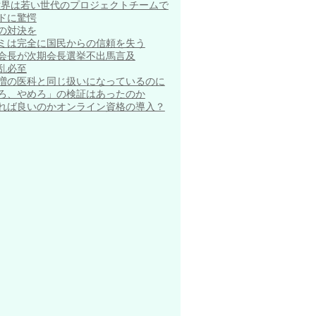
世界は若い世代のプロジェクトチームで
ドに驚愕
の対決を
ミは完全に国民からの信頼を失う
会長が次期会長選挙不出馬言及
乱必至
増の医科と同じ扱いになっているのに
ろ、やめろ」の検証はあったのか
れば良いのかオンライン資格の導入？