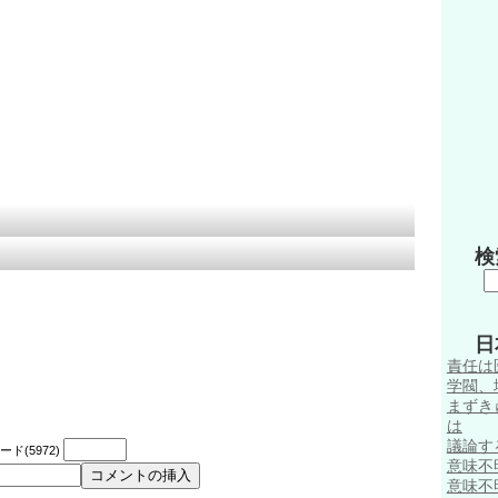
検
日
責任は
学閥、
まずき
は
議論す
ド(5972)
意味不
意味不