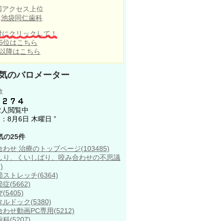
国アクセス上位
.
池袋同仁歯科
対にクリックして！
～5位はこちら
位以降はこちら
気のバロメーター
数
82人閲覧中
日：
8月6日 木曜日 ”
気の25件
合わせ 治療のトップページ
(103485)
しり、くいしばり、咬み合わせの不思議
)
節ストレッチ
(6364)
節症
(5662)
び
(5405)
タルドック
(5380)
合わせ動画PC専用
(5212)
歯科
(5207)