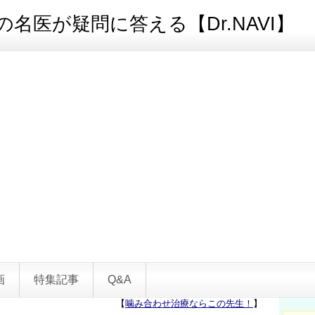
名医が疑問に答える【Dr.NAVI】
画
特集記事
Q&A
【
噛み合わせ治療ならこの先生！
】