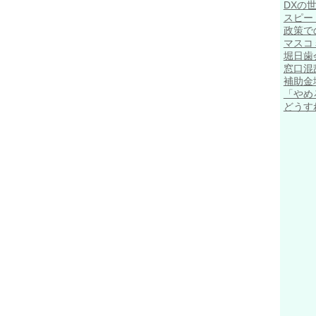
DXの
スピー
政策で
マスコ
堀日歯
窓口混
補助金
「やめ
どうす