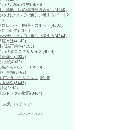
合わせ治療の実態
(5026)
り、頭痛、口の習慣が原因かも
(4950)
合わせについての新しい考え方パート2-
3)
駅西口から当医院へのルート
(4500)
クについて
(4378)
合わせについての新しい考え方
(4244)
節症とは
(4145)
外苑矯正歯科
(4093)
合わせ改善エクササイズ
(4064)
矯正歯科
(4037)
見など
(4035)
心線からのルート
(3933)
歯科医院
(3467)
ダデンタルクリニック
(3456)
さき歯科
(3445)
歯科
(3444)
タルドックの動画
(3404)
、人気コンテンツ
スポンサード リンク