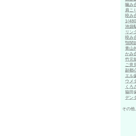
噛み
肩こ
咬み
1
(480
池袋
リン
咬み
顎関
青山
かみ
竹元
ご意
副都
エル
ウメ
くろ
脇田
デン
その他