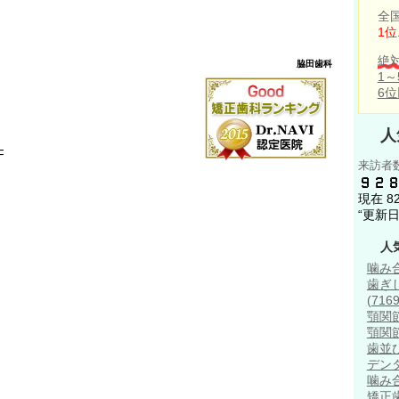
全
1位
絶
脇田歯科
1
6
人
F
来訪者
現在
“更新
人
噛み
歯ぎ
(7169
顎関
顎関
歯並
デン
噛み
矯正