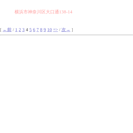
横浜市神奈川区大口通138-14
[
←前
/
1
2
3
4
5
6
7
8
9
10
=>
/
次→
]