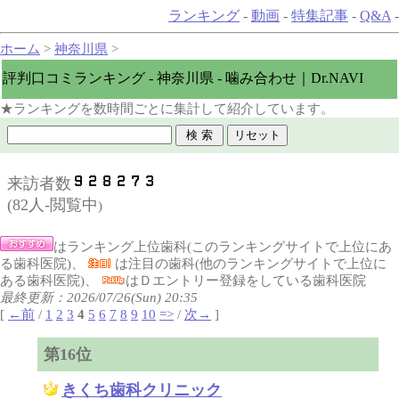
ランキング
-
動画
-
特集記事
-
Q&A
-
ホーム
>
神奈川県
>
評判口コミランキング - 神奈川県 - 噛み合わせ｜Dr.NAVI
★ランキングを数時間ごとに集計して紹介しています。
来訪者数
(
82人-閲覧中
)
はランキング上位歯科(このランキングサイトで上位にあ
る歯科医院)、
は注目の歯科(他のランキングサイトで上位に
ある歯科医院)、
はＤエントリー登録をしている歯科医院
最終更新：2026/07/26(Sun) 20:35
[
←前
/
1
2
3
4
5
6
7
8
9
10
=>
/
次→
]
第16位
きくち歯科クリニック