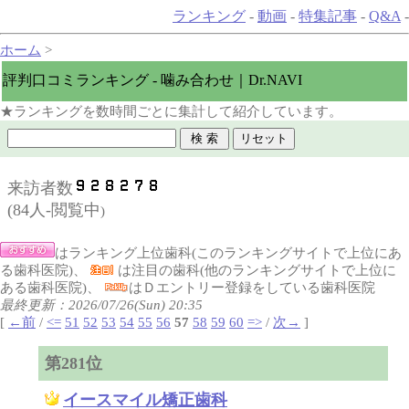
ランキング
-
動画
-
特集記事
-
Q&A
-
ホーム
>
評判口コミランキング - 噛み合わせ｜Dr.NAVI
★ランキングを数時間ごとに集計して紹介しています。
来訪者数
(
84人-閲覧中
)
はランキング上位歯科(このランキングサイトで上位にあ
る歯科医院)、
は注目の歯科(他のランキングサイトで上位に
ある歯科医院)、
はＤエントリー登録をしている歯科医院
最終更新：2026/07/26(Sun) 20:35
[
←前
/
<=
51
52
53
54
55
56
57
58
59
60
=>
/
次→
]
第281位
イースマイル矯正歯科