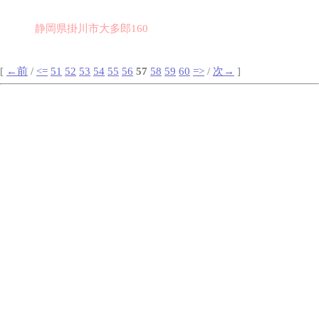
静岡県掛川市大多郎160
[
←前
/
<=
51
52
53
54
55
56
57
58
59
60
=>
/
次→
]