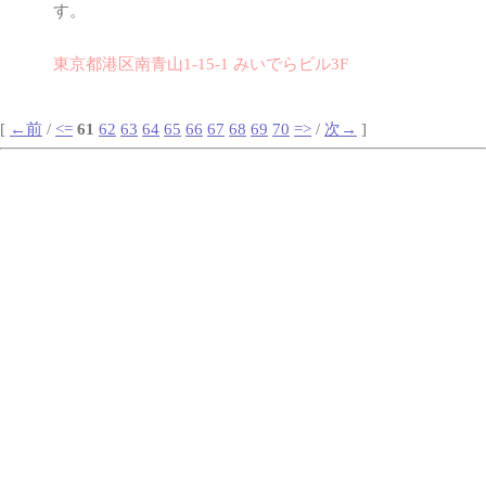
す。
東京都港区南青山1-15-1 みいでらビル3F
[
←前
/
<=
61
62
63
64
65
66
67
68
69
70
=>
/
次→
]