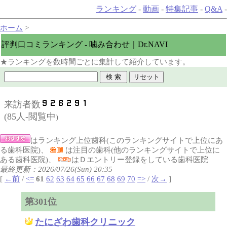
ランキング
-
動画
-
特集記事
-
Q&A
-
ホーム
>
評判口コミランキング - 噛み合わせ｜Dr.NAVI
★ランキングを数時間ごとに集計して紹介しています。
来訪者数
(
85人-閲覧中
)
はランキング上位歯科(このランキングサイトで上位にあ
る歯科医院)、
は注目の歯科(他のランキングサイトで上位に
ある歯科医院)、
はＤエントリー登録をしている歯科医院
最終更新：2026/07/26(Sun) 20:35
[
←前
/
<=
61
62
63
64
65
66
67
68
69
70
=>
/
次→
]
第301位
たにざわ歯科クリニック