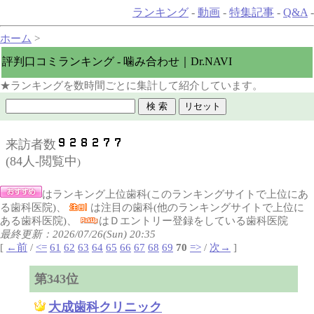
ランキング
-
動画
-
特集記事
-
Q&A
-
ホーム
>
評判口コミランキング - 噛み合わせ｜Dr.NAVI
★ランキングを数時間ごとに集計して紹介しています。
来訪者数
(
84人-閲覧中
)
はランキング上位歯科(このランキングサイトで上位にあ
る歯科医院)、
は注目の歯科(他のランキングサイトで上位に
ある歯科医院)、
はＤエントリー登録をしている歯科医院
最終更新：2026/07/26(Sun) 20:35
[
←前
/
<=
61
62
63
64
65
66
67
68
69
70
=>
/
次→
]
第343位
大成歯科クリニック