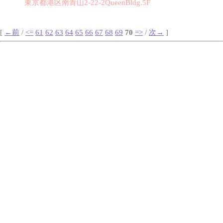
東京都港区南青山2-22-2QueenBldg.5F
[
←前
/
<=
61
62
63
64
65
66
67
68
69
70
=>
/
次→
]