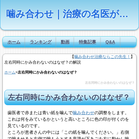
噛み合わせ｜治療の名医が疑問に答える【Dr.NAVI】
ホーム
ランキング
動画
特集記事
Q&A
【
噛み合わせ治療ならこの先生！
】
左右同時にかみ合わないのはなぜ？の解説
ホーム
>
左右同時にかみ合わないのはなぜ？
左右同時にかみ合わないのはなぜ？
左右同時にかみ合わないのはなぜ？
歯医者で赤または青い紙を噛んで
噛み合わせ
の調整をします。
これは何をみているかというと高いところに色の印が付くのを
見ているのです。
ところが患者さんの中には「この紙を噛んでください。」右側
で噛ませると右側で噛もうとする意識が下あごを右に動かし噛