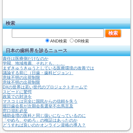
検索
AND検索
OR検索
日本の歯科界を診るニュース
責任は医療側だけなのか
学閥、地域推薦、それとも、、、
まずきゅうきゅうとしている医療環境の改善では
議論する前に（日歯・歯科ビジョン）
意味不明の出荷制限
意味不明の出荷制限
DXの世界は若い世代のプロジェクトチームで
スピードに驚愕
政策での対決を
マスコミは完全に国民からの信頼を失う
堀日歯会長が次期会長選挙不出馬言及
窓口混乱必至
補助金増の医科と同じ扱いになっているのに
「やめろ、やめろ」の検証はあったのか
どうすれば良いのかオンライン資格の導入？