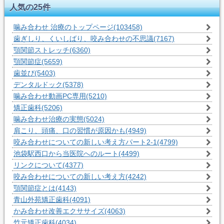
人気の25件
噛み合わせ 治療のトップページ
(103458)
歯ぎしり、くいしばり、咬み合わせの不思議
(7167)
顎関節ストレッチ
(6360)
顎関節症
(5659)
歯並び
(5403)
デンタルドック
(5378)
噛み合わせ動画PC専用
(5210)
矯正歯科
(5206)
噛み合わせ治療の実態
(5024)
肩こり、頭痛、口の習慣が原因かも
(4949)
咬み合わせについての新しい考え方パート2-1
(4799)
池袋駅西口から当医院へのルート
(4499)
リンクについて
(4377)
咬み合わせについての新しい考え方
(4242)
顎関節症とは
(4143)
青山外苑矯正歯科
(4091)
かみ合わせ改善エクササイズ
(4063)
竹元矯正歯科
(4034)