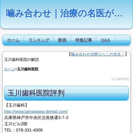
噛み合わせ｜治療の名医が疑問に答える【Dr.NAVI】
ホーム
ランキング
動画
特集記事
Q&A
【
噛み合わせ治療ならこの先生！
】
玉川歯科医院の解説
ホーム
>
玉川歯科医院
玉川歯科医院
玉川歯科医院
評判
【玉川歯科】
http://www.tamagawa-dental.com/
兵庫県神戸市中央区北長狭通3-7-3
玉川ビル2階
TEL：078-331-4008