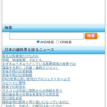
検索
AND検索
OR検索
日本の歯科界を診るニュース
責任は医療側だけなのか
学閥、地域推薦、それとも、、、
まずきゅうきゅうとしている医療環境の改善では
議論する前に（日歯・歯科ビジョン）
意味不明の出荷制限
意味不明の出荷制限
DXの世界は若い世代のプロジェクトチームで
スピードに驚愕
政策での対決を
マスコミは完全に国民からの信頼を失う
堀日歯会長が次期会長選挙不出馬言及
窓口混乱必至
補助金増の医科と同じ扱いになっているのに
「やめろ、やめろ」の検証はあったのか