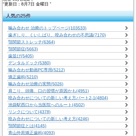
“更新日：
8月7日 金曜日 ”
人気の25件
噛み合わせ 治療のトップページ
(103533)
歯ぎしり、くいしばり、咬み合わせの不思議
(7170)
顎関節ストレッチ
(6364)
顎関節症
(5663)
歯並び
(5405)
デンタルドック
(5380)
噛み合わせ動画PC専用
(5212)
矯正歯科
(5210)
噛み合わせ治療の実態
(5026)
肩こり、頭痛、口の習慣が原因かも
(4951)
咬み合わせについての新しい考え方パート2-1
(4804)
池袋駅西口から当医院へのルート
(4502)
リンクについて
(4378)
咬み合わせについての新しい考え方
(4246)
顎関節症とは
(4145)
青山外苑矯正歯科
(4093)