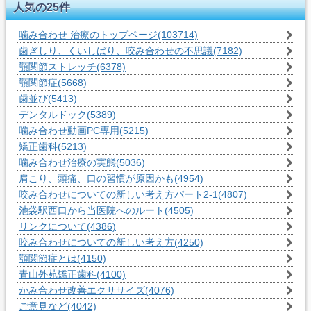
人気の25件
噛み合わせ 治療のトップページ
(103714)
歯ぎしり、くいしばり、咬み合わせの不思議
(7182)
顎関節ストレッチ
(6378)
顎関節症
(5668)
歯並び
(5413)
デンタルドック
(5389)
噛み合わせ動画PC専用
(5215)
矯正歯科
(5213)
噛み合わせ治療の実態
(5036)
肩こり、頭痛、口の習慣が原因かも
(4954)
咬み合わせについての新しい考え方パート2-1
(4807)
池袋駅西口から当医院へのルート
(4505)
リンクについて
(4386)
咬み合わせについての新しい考え方
(4250)
顎関節症とは
(4150)
青山外苑矯正歯科
(4100)
かみ合わせ改善エクササイズ
(4076)
ご意見など
(4042)