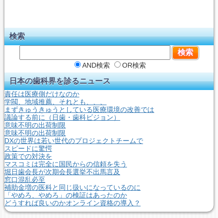
検索
AND検索
OR検索
日本の歯科界を診るニュース
責任は医療側だけなのか
学閥、地域推薦、それとも、、、
まずきゅうきゅうとしている医療環境の改善では
議論する前に（日歯・歯科ビジョン）
意味不明の出荷制限
意味不明の出荷制限
DXの世界は若い世代のプロジェクトチームで
スピードに驚愕
政策での対決を
マスコミは完全に国民からの信頼を失う
堀日歯会長が次期会長選挙不出馬言及
窓口混乱必至
補助金増の医科と同じ扱いになっているのに
「やめろ、やめろ」の検証はあったのか
どうすれば良いのかオンライン資格の導入？