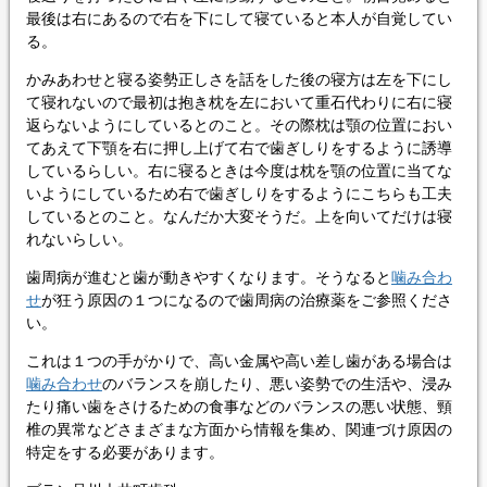
最後は右にあるので右を下にして寝ていると本人が自覚してい
る。
かみあわせと寝る姿勢正しさを話をした後の寝方は左を下にし
て寝れないので最初は抱き枕を左において重石代わりに右に寝
返らないようにしているとのこと。その際枕は顎の位置におい
てあえて下顎を右に押し上げて右で歯ぎしりをするように誘導
しているらしい。右に寝るときは今度は枕を顎の位置に当てな
いようにしているため右で歯ぎしりをするようにこちらも工夫
しているとのこと。なんだか大変そうだ。上を向いてだけは寝
れないらしい。
歯周病が進むと歯が動きやすくなります。そうなると
噛み合わ
せ
が狂う原因の１つになるので歯周病の治療薬をご参照くださ
い。
これは１つの手がかりで、高い金属や高い差し歯がある場合は
噛み合わせ
のバランスを崩したり、悪い姿勢での生活や、浸み
たり痛い歯をさけるための食事などのバランスの悪い状態、頸
椎の異常などさまざまな方面から情報を集め、関連づけ原因の
特定をする必要があります。