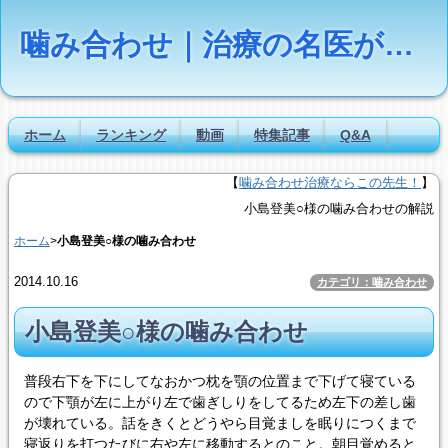
噛み合わせ｜治療の名医が疑問に答える【Dr.NAVI】
ホーム
ランキング
動画
特集記事
Q&A
【
噛み合わせ治療ならこの先生！
】
小島登美○様の噛み合わせの解説
ホーム
>
小島登美○様の噛み合わせ
2014.10.16
カテゴリ：噛み合わせ
小島登美○様の噛み合わせ
普段右下を下にしてなおかつ枕を顎の位置まで下げて寝ている
ので下顎が左に上がり左で歯ぎしりをしてるため左下の差し歯
が壊れている。話をきくとどうやら目覚ましを眠りにつくまで
寝返りを打つたびに右や左に移動するとのこと。朝目覚めると